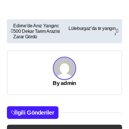
Y
Edirne’de Anız Yangını:
Lüleburgaz’da tır yangın
500 Dekar Tarım Arazisi
a
ı
Zarar Gördü
z
ı
g
e
z
By
admin
i
n
m
İlgili Gönderiler
e
s