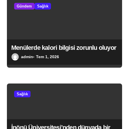
Gündem
Sağlık
i
Menülerde kalori bilgisi zorunlu oluyor
admin
Tem 1, 2026
Sağlık
İnönü Üniversitesi’nden dünyada bir