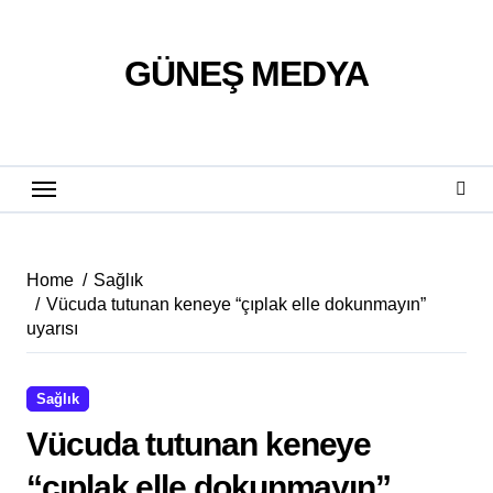
Skip
to
content
GÜNEŞ MEDYA
Home
Sağlık
Vücuda tutunan keneye “çıplak elle dokunmayın”
uyarısı
Sağlık
Vücuda tutunan keneye
“çıplak elle dokunmayın”