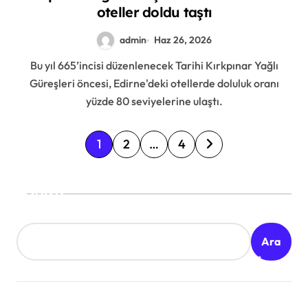
oteller doldu taştı
admin
Haz 26, 2026
Bu yıl 665’incisi düzenlenecek Tarihi Kırkpınar Yağlı
Güreşleri öncesi, Edirne'deki otellerde doluluk oranı
yüzde 80 seviyelerine ulaştı.
Y
1
2
…
4
a
z
Ara
ı
s
Ara
a
y
f