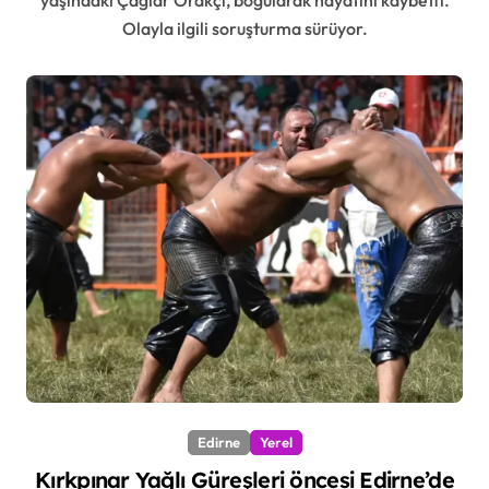
Olayla ilgili soruşturma sürüyor.
Edirne
Yerel
Kırkpınar Yağlı Güreşleri öncesi Edirne’de