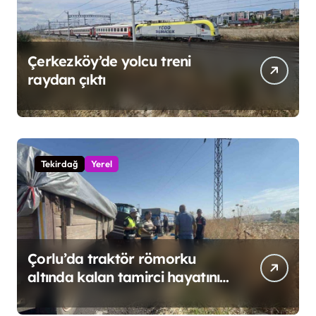
Çerkezköy’de yolcu treni
raydan çıktı
Tekirdağ
Yerel
Çorlu’da traktör römorku
altında kalan tamirci hayatını
kaybetti