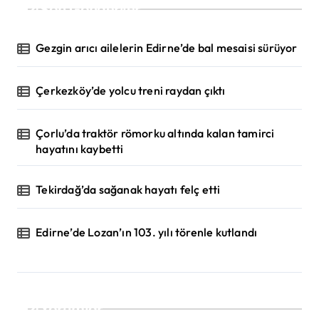
Son Gönderiler
a
l
Gezgin arıcı ailelerin Edirne’de bal mesaisi sürüyor
a
m
Çerkezköy’de yolcu treni raydan çıktı
a
s
Çorlu’da traktör römorku altında kalan tamirci
hayatını kaybetti
ı
Tekirdağ’da sağanak hayatı felç etti
Edirne’de Lozan’ın 103. yılı törenle kutlandı
Yorumlar