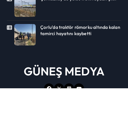
Çorlu’da traktör römorku altında kalan
tamirci hayatını kaybetti
GÜNEŞ MEDYA
Copyright © 2026 Güneş Medya Tüm Hakları Saklıdır.
|
Newspaperup
by
Themeansar
.