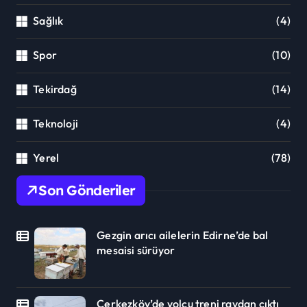
Sağlık
(4)
Spor
(10)
Tekirdağ
(14)
Teknoloji
(4)
Yerel
(78)
Son Gönderiler
Gezgin arıcı ailelerin Edirne’de bal
mesaisi sürüyor
Çerkezköy’de yolcu treni raydan çıktı