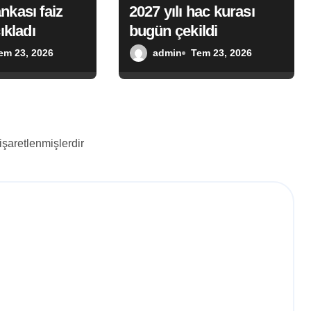
nkası faiz
2027 yılı hac kurası
ıkladı
bugün çekildi
em 23, 2026
admin
Tem 23, 2026
 işaretlenmişlerdir