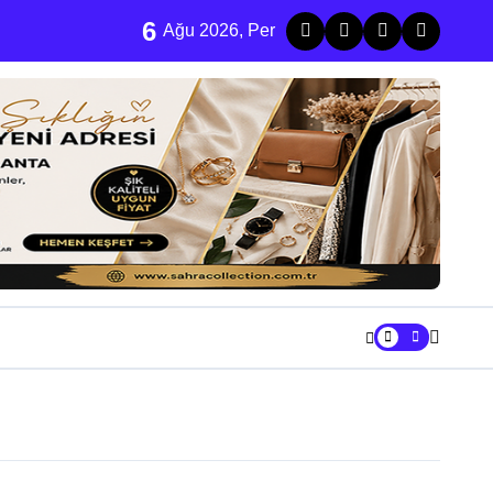
6
u treni raydan çıktı
Ağu 2026, Per