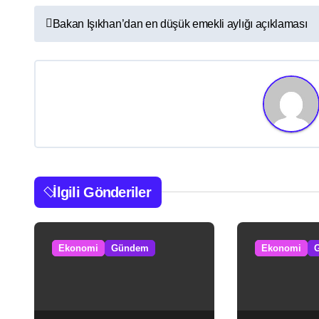
Y
Bakan Işıkhan’dan en düşük emekli aylığı açıklaması
a
z
ı
g
e
z
İlgili Gönderiler
i
n
Ekonomi
Gündem
Ekonomi
m
e