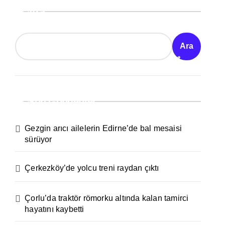
Ara
Ara
Son Gönderiler
Gezgin arıcı ailelerin Edirne’de bal mesaisi
sürüyor
Çerkezköy’de yolcu treni raydan çıktı
Çorlu’da traktör römorku altında kalan tamirci
hayatını kaybetti