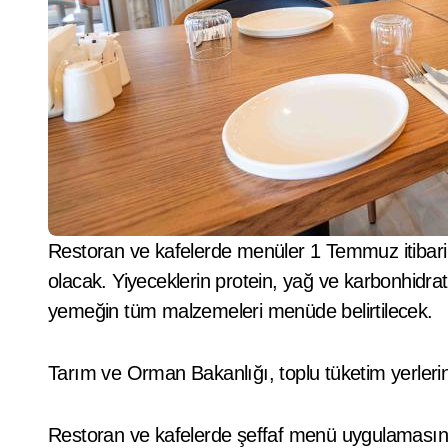
Restoran ve kafelerde menüler 1 Temmuz itibari ile değişiyor. Kalori ve içerik bilgisi artık zorunlu
olacak. Yiyeceklerin protein, yağ ve karbonhidra
yemeğin tüm malzemeleri menüde belirtilecek.
Tarım ve Orman Bakanlığı, toplu tüketim yerlerin
Restoran ve kafelerde şeffaf menü uygulamasına 