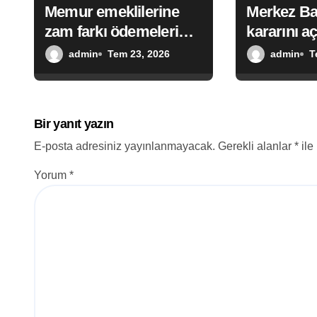
Memur emeklilerine
Merkez Ba
s
zam farkı ödemeleri
kararını aç
i
yarın yapılacak
admin
Tem 23, 2026
admin
T
Bir yanıt yazın
E-posta adresiniz yayınlanmayacak.
Gerekli alanlar
*
ile
Yorum
*