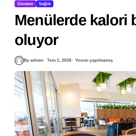
Gündem
Sağlık
Menülerde kalori b
oluyor
By admin
Tem 1, 2026
Yorum yapılmamış