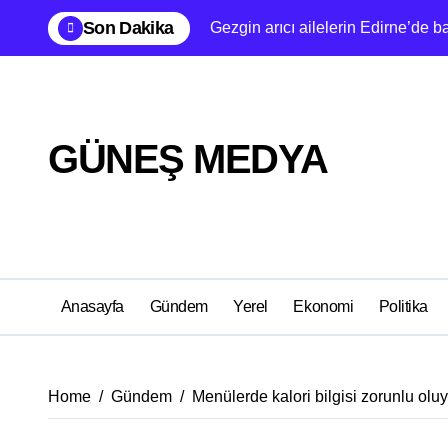
Skip
Son Dakika
Gezgin arıcı ailelerin Edirne’de b
to
content
GÜNEŞ MEDYA
Anasayfa
Gündem
Yerel
Ekonomi
Politika
Home
Gündem
Menülerde kalori bilgisi zorunlu olu