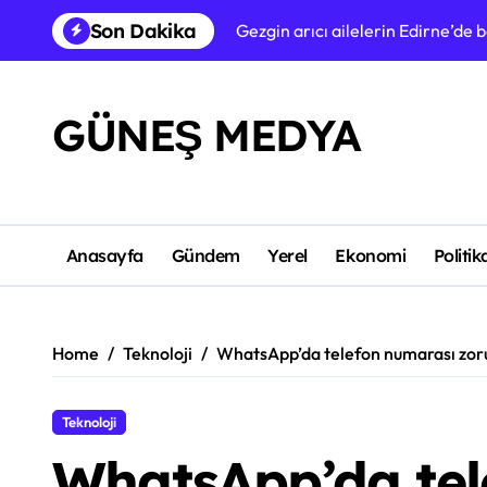
Skip
Son Dakika
Gezgin arıcı ailelerin Edirne’de 
to
content
GÜNEŞ MEDYA
Anasayfa
Gündem
Yerel
Ekonomi
Politik
Home
Teknoloji
WhatsApp’da telefon numarası zorun
Teknoloji
WhatsApp’da tel