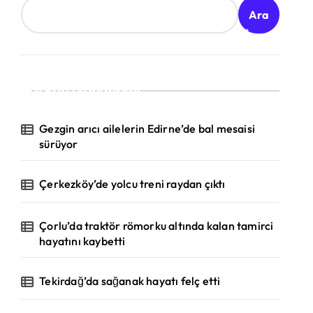
Ara
Son Gönderiler
Gezgin arıcı ailelerin Edirne’de bal mesaisi
sürüyor
Çerkezköy’de yolcu treni raydan çıktı
Çorlu’da traktör römorku altında kalan tamirci
hayatını kaybetti
Tekirdağ’da sağanak hayatı felç etti