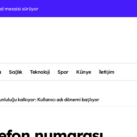
bal mesaisi sürüyor
Çerkezköy’de yolc
a
Sağlık
Teknoloji
Spor
Künye
İletişim
luluğu kalkıyor: Kullanıcı adı dönemi başlıyor
efon numarası