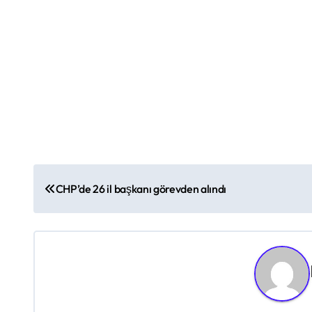
Y
CHP’de 26 il başkanı görevden alındı
a
z
ı
g