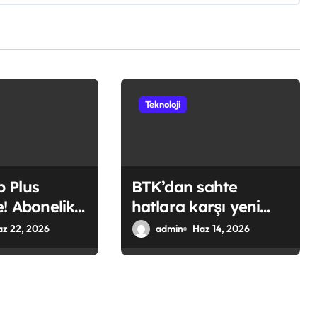
Teknoloji
 Plus
BTK’dan sahte
e! Abonelik
hatlara karşı yeni
li oldu
düzenleme
az 22, 2026
admin
Haz 14, 2026