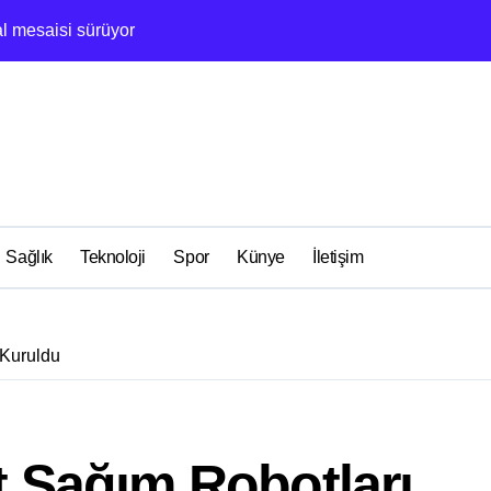
al mesaisi sürüyor
Çerkezköy’de yolc
Sağlık
Teknoloji
Spor
Künye
İletişim
 Kuruldu
t Sağım Robotları