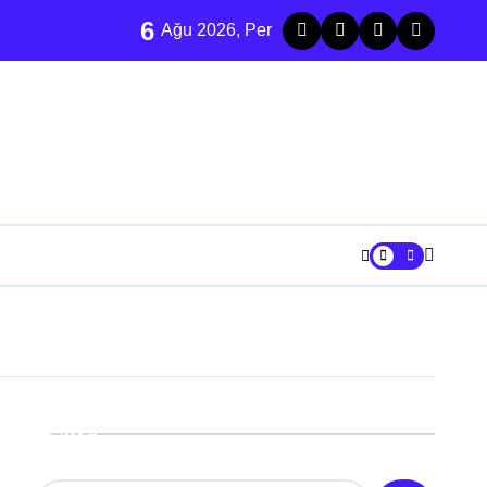
6
u treni raydan çıktı
Ağu 2026, Per
Ara