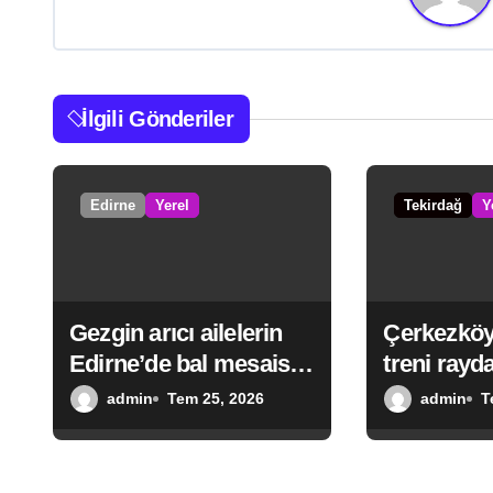
g
e
z
İlgili Gönderiler
i
n
Edirne
Yerel
Tekirdağ
Y
m
e
Gezgin arıcı ailelerin
Çerkezköy
s
Edirne’de bal mesaisi
treni rayda
i
sürüyor
admin
Tem 25, 2026
admin
T