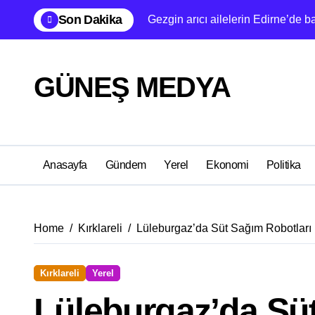
Skip
Son Dakika
Gezgin arıcı ailelerin Edirne’de b
to
content
GÜNEŞ MEDYA
Anasayfa
Gündem
Yerel
Ekonomi
Politika
Home
Kırklareli
Lüleburgaz’da Süt Sağım Robotları
Kırklareli
Yerel
Lüleburgaz’da Sü