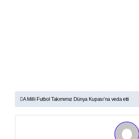
Y
A Milli Futbol Takımımız Dünya Kupası’na veda etti
a
z
ı