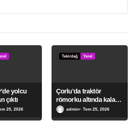
erel
Tekirdağ
Yerel
’de yolcu
Çorlu’da traktör
n çıktı
römorku altında kalan
tamirci hayatını
em 25, 2026
admin
Tem 25, 2026
kaybetti